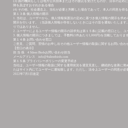
(3) 国の機関もしくは地方公共団体またはその委託を受けたものが、法令の定
障を及ぼすおそれがある場合
(4) その他、社会通念上、当社が必要と判断した場合であって、本人の同意を得
第１３条 個人情報の開示
1. 当社は、ユーザーから、個人情報保護法の定めに基づき個人情報の開示を求
開示を行います。（当該個人情報が存在しないときにはその旨を通知いたします
りではありません。
2. ユーザーによるユーザー情報の開示の請求先は第１５条に記載の窓口とし、
3. 個人情報の開示につきましては、手数料(1件あたり1,000円)を頂戴してお
第１４条 お問い合わせ窓口
ご意見、ご質問、苦情のお申し出その他ユーザー情報の取扱に関するお問い合わ
【窓口の表示】
担 当 係 4 Silent Birdsお問い合わせ担当
メールアドレス info@4silentbirds.com
第１５条 プライバシーポリシーの変更手続き
当社は、ユーザー情報の取扱に関する運用状況を適宜見直し、継続的な改善に努
たはサイト内にてユーザーに通知致します。ただし、法令上ユーザーの同意が必
2022年7月1日改定