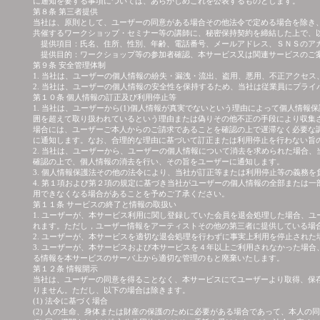
に通知を要する事項については、あらかじめこれを公表するものとします。
第８条 第三者提供
当社は、原則として、ユーザーの同意がある場合その他法令で定める場合を除き
共催するワークショップ・セミナー等の講師に、秘密保持契約を締結した上で、
提供項目：氏名、住所、性別、年齢、電話番号、メールアドレス、ＳＮＳのア
提供目的：ワークショップ等の参加者確認、本サービス又は関連サービスのご
第９条 安全管理体制
1. 当社は、ユーザーの個人情報の紛失・漏洩・流出、盗用、悪用、不正アクセ
2. 当社は、ユーザーの個人情報の安全性を保持するため、当社は従業員にプラ
第１０条 個人情報の訂正及び利用停止等
1. 当社は、ユーザーから(1)個人情報が真実でないという理由によって個人情
囲を超えて取り扱われているという理由または偽りその他不正の手段により収集
場合には、ユーザーご本人からのご請求であることを確認の上で遅滞なく必要な
に通知します。なお、合理的な理由に基づいて訂正または利用停止を行わない旨
2. 当社は、ユーザーから、ユーザーの個人情報について消去を求められた場合
確認の上で、個人情報の消去を行い、その旨をユーザーに通知します。
3. 個人情報保護法その他の法令により、当社が訂正等または利用停止等の義務を
4. 第１項および第２項の規定に基づき当社がユーザーの個人情報の全部または
用できなくなる場合があることを予めご了承ください。
第１１条 サービスの終了と情報の取扱い
1. ユーザーが、本サービス利用に関し登録していた会員を退会処理した場合、
れます。ただし，ユーザー情報をアーティストその他の第三者に提供している場
2. ユーザーが、本サービスを適切な退会処理を行わずに事実上利用を停止され
3. ユーザーが、本サービスおよび本サービスを４年以上ご利用されなかった場
る情報を本サービスのサーバ上から適切な管理のもと廃棄いたします。
第１２条 情報開示
当社は、ユーザーの同意を得ることなく、本サービスにてユーザーより取得、保
りません。ただし、以下の場合は除きます。
(1) 法令に基づく場合
(2) 人の生命、身体または財産の保護のために必要がある場合であって、本人の