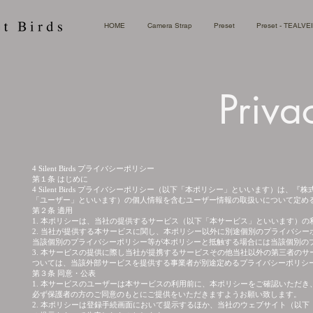
HOME
Camera Strap
Preset
Preset - TEALVE
Priva
4 Silent Birds プライバシーポリシー
第１条 はじめに
4 Silent Birds プライバシーポリシー（以下「本ポリシー」といいます）
「ユーザー」といいます）の個人情報を含むユーザー情報の取扱いについて定め
第２条 適用
1. 本ポリシーは、当社の提供するサービス（以下「本サービス」といいます）
2. 当社が提供する本サービスに関し、本ポリシー以外に別途個別のプライバシ
当該個別のプライバシーポリシー等が本ポリシーと抵触する場合には当該個別の
3. 本サービスの提供に際し当社が提携するサービスその他当社以外の第三者の
ついては、当該外部サービスを提供する事業者が別途定めるプライバシーポリシ
第３条 同意・公表
1. 本サービスのユーザーは本サービスの利用前に、本ポリシーをご確認いただ
必ず保護者の方のご同意のもとにご提供をいただきますようお願い致します。
2. 本ポリシーは登録手続画面において提示するほか、当社のウェブサイト（以