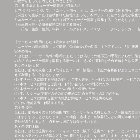
の提示をもって公表したものとします。
第４条 収集するユーザー情報及び収集方法
1. 本ポリシーにおいて、「ユーザー情報」とは、ユーザーの識別に係る情報、
に関連して生成または蓄積された情報であって、本ポリシーに基づき当社が収集
2. 本サービスにおいて、当社は以下のユーザー情報を収集することがあります。
【商品購入時・会員登録時に収集する情報】
・氏名、住所、性別、年齢、メールアドレス、パスワード、クレジットカード
【サービスの利用にあたり収集する情報】
・ユーザーの端末情報、ログ情報、Cookie及び匿名ID、ＩＰアドレス、利用
実等の情報
3. 当社は、ユーザー情報の取得にあたっては偽りその他不正の手段によらず、
の方法でユーザー情報を取得する場合には、その利用目的を予め通知または公表
第５条 利用目的
当社は、前条の規定により取得したユーザー情報を、下記の各目的およびこれに
えて利用することはありません。
(1) 本サービスに関する登録の受付、ご本人確認、利用料金の計算等本サービス
(2) 本サービスに関するご案内、お問い合わせへの対応のため
(3) 本サービスに関するシステムの維持・保守のため
(4) 本ポリシー及び謄写のその他の規約に定める事項への対応のため
(5) 本サービスに関する更新情報及び関連サービスの提供のため
(6) その他前各号に付随する目的
第６条 委託
当社は、前条各号の目的の範囲内で、ユーザーから取得したユーザー情報の全部
います）することがあります。この場合、当社は、当該委託先との間で本ポリシ
管理が図られるよう、必要かつ適切な監督を行います。
第７条 共同利用
当社は、当社と提携するアーティストなど（以下「提携パートナー」といいます
ＳＮＳのアカウント情報などをその範囲とします）を共同利用することがありま