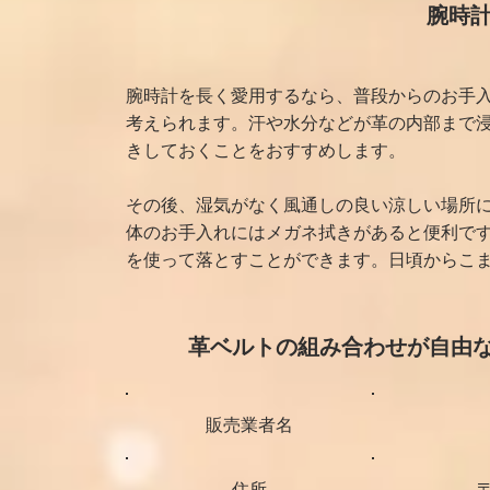
腕時
腕時計を長く愛用するなら、普段からのお手
考えられます。汗や水分などが革の内部まで
きしておくことをおすすめします。
その後、湿気がなく風通しの良い涼しい場所
体のお手入れにはメガネ拭きがあると便利で
を使って落とすことができます。日頃からこ
革ベルトの組み合わせが自由な腕時計
販売業者名
住所
〒