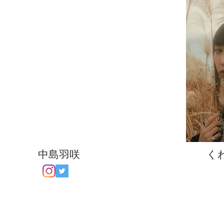
中島羽咲
く