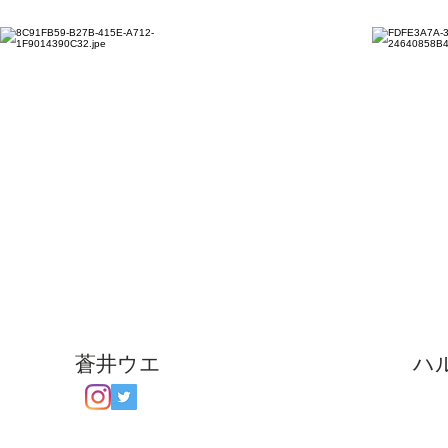
蒼井ウエ
ハ