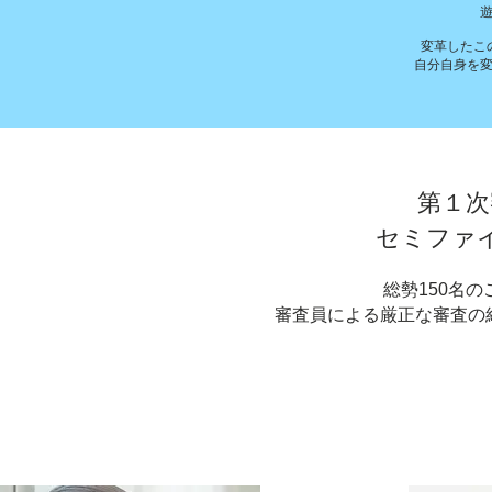
​変革した
自分自身を
第１次
セミファイ
総勢150名
審査員による厳正な審査の