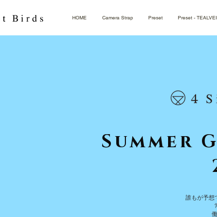
HOME
Camera Strap
Preset
Preset - TEALVE
Summer G
誰もが予想