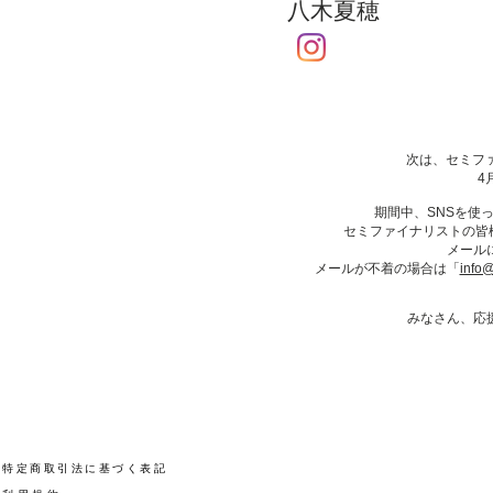
八木夏穂
次は、セミフ
4月27
期間中、SNSを使
​セミファイナリストの皆
メール
メールが不着の場合は「
info@
みなさん、応
​特定商取引法に基づく表記