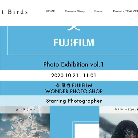
HOME
Camera Strap
Preset
Preset - TEALVE