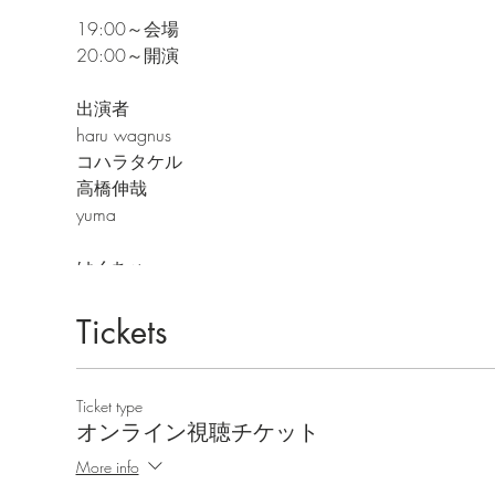
19:00～会場
20:00～開演
出演者
haru wagnus
コハラタケル
高橋伸哉
yuma
はくちゅー
歩雪のわ
Tickets
【参加の仕方】 参加方法は、【zoom】という、オン
下の「リンクのクリック」or zoom上での「IDの
https://zoom.us/j/xxxxx
ウェビナーID: xxxxx 
Ticket type
したら参加URLよりご参加ください。 ・アプリを
オンライン視聴チケット
あります。 ・参加時に、ウェビナー上の表示名と、
い。 登録内容は、今回のイベント開催以外の目的
More info