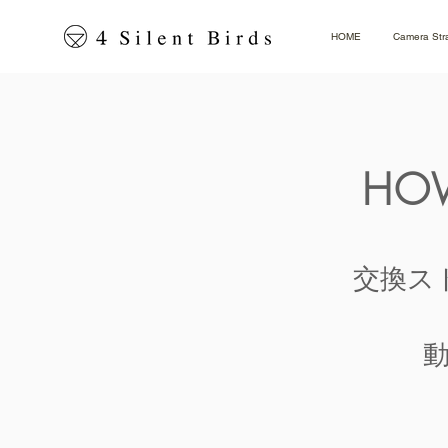
HOME
Camera Str
HOW
交換ス