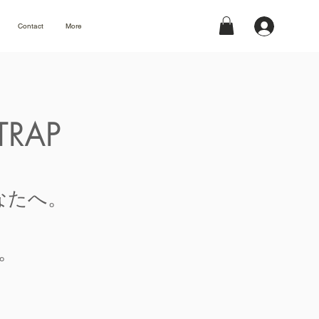
Contact
More
TRAP
なたへ。
。