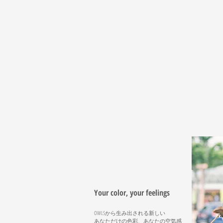
Your color, your feelings
OWLSから生み出される新しい
​あなただけの色彩、あなたの空気感