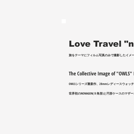
Love Travel "n
​旅をテーマにフィルム写真のみで撮影したイメ
The Collective Image of "OWLS
OWLSシリーズ最新作、28mmレディースウォ
​世界初のNONAGON(９角形)と円形ケースのマ