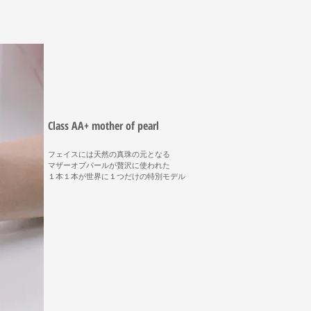
Class AA+ mother of pearl
フェイスには天然の真珠の元となる
​マザーオブパールが贅沢に使われた
​１本１本が世界に１つだけの特別モデル