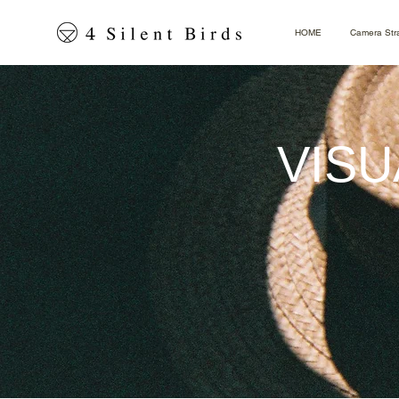
HOME
Camera Str
​VIS