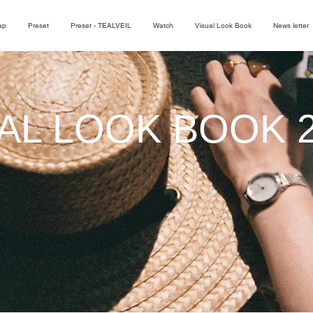
ap
Preset
Preset - TEALVEIL
Watch
Visual Look Book
News letter
UAL LOOK BOOK 