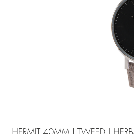
HERMIT 40MM | TWEED | HERB