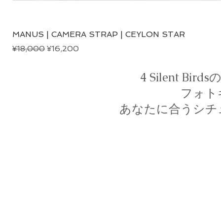
MANUS | CAMERA STRAP | CEYLON STAR
Regular Price
Sale Price
¥18,000
¥16,200
4 Silent 
フォト
あなたに合うシチ