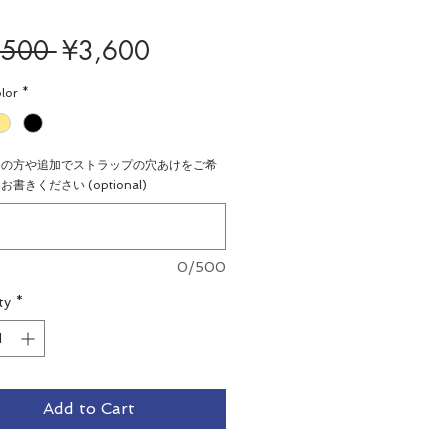
Regular
Sale
,500 
¥3,600
Price
Price
lor
*
めの方や追加でストラップの穴あけをご希
書きください (optional)
0/500
ty
*
Add to Cart