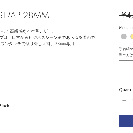
 STRAP 28MM
 ¥4
Metal co
牛革)をつかった高級感ある本革レザー。
プは、日常からビジネスシーンまであらゆる場面で
ワンタッチで取り外し可能。28mm専用
手首細
望の方はお
Quanti
Black