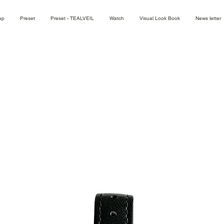
ap
Preset
Preset - TEALVEIL
Watch
Visual Look Book
News letter