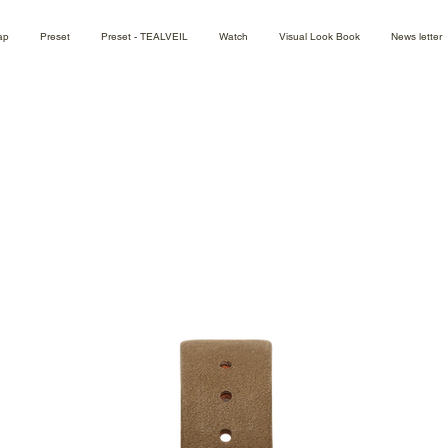
ap
Preset
Preset - TEALVEIL
Watch
Visual Look Book
News letter