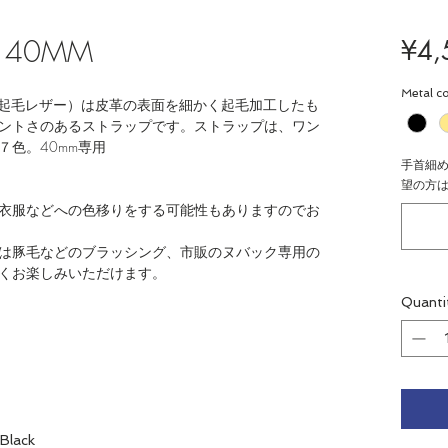
K 40MM
¥4,
Metal co
材（微起毛レザー）は皮革の表面を細かく起毛加工したも
ントさのあるストラップです。ストラップは、ワン
色。40mm専用
手首細
望の方はお
衣服などへの色移りをする可能性もありますのでお
は豚毛などのブラッシング、市販のヌバック専用の
くお楽しみいただけます。
Quanti
 Black