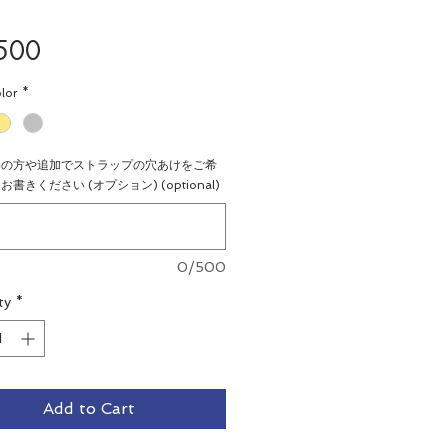
Price
500
lor
*
めの方や追加でストラップの穴あけをご希
書きください (オプション) (optional)
0/500
ty
*
Add to Cart