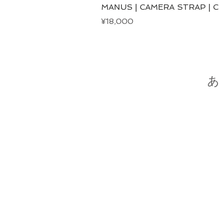
MANUS | CAMERA STRAP | 
Price
¥18,000