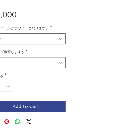
Price
,000
チロールはホワイトとなります。
*
t
ング希望しますか
*
t
ty
*
Add to Cart