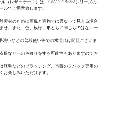
ォッチロール（レザーケース）は、OWLS 28MMシリーズの
ールでご用意致します。
然素材のために画像と実物では異なって見える場合
ませ。また、色、模様、形ともに同じものはない一
、手洗いなどの普段使い等での水濡れは問題ございま
衣服などへの色移りをする可能性もありますのでお
は豚毛などのブラッシング、市販のヌバック専用の
くお楽しみいただけます。