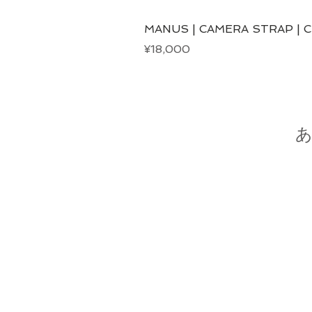
MANUS | CAMERA STRAP | 
Price
¥18,000