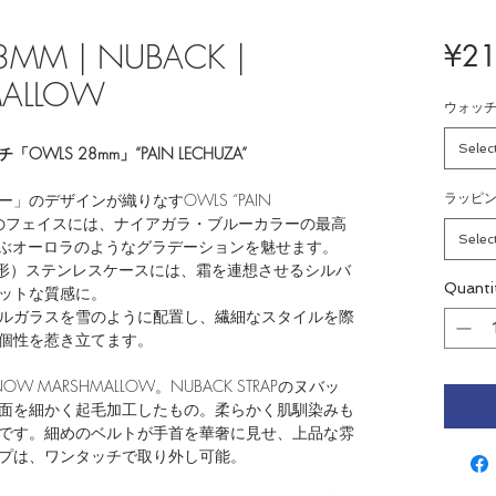
8MM | NUBACK |
¥21
ALLOW
ウォッ
Selec
S 28mm」“PAIN LECHUZA”
のデザインが織りなすOWLS “PAIN
ラッピ
）”のフェイスには、ナイアガラ・ブルーカラーの最高
Selec
かぶオーロラのようなグラデーションを魅せます。
角形）ステンレスケースには、霜を連想させるシルバ
Quanti
ットな質感に。
ルガラスを雪のように配置し、繊細なスタイルを際
個性を惹き立てます。
OW MARSHMALLOW。NUBACK STRAPのヌバッ
面を細かく起毛加工したもの。柔らかく肌馴染みも
です。細めのベルトが手首を華奢に見せ、上品な雰
プは、ワンタッチで取り外し可能。