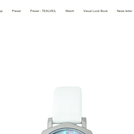
ap
Preset
Preset - TEALVEIL
Watch
Visual Look Book
News letter