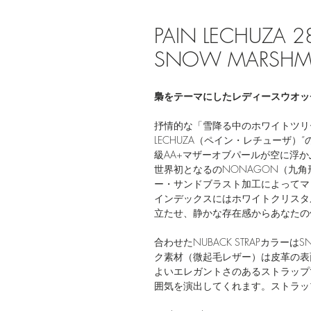
PAIN LECHUZA 2
SNOW MARSHM
梟をテーマにしたレディースウオッチ「OWL
抒情的な「雪降る中のホワイトツリー」
LECHUZA（ペイン・レチューザ
級AA+マザーオブパールが空に浮
世界初となるのNONAGON（九
ー・サンドブラスト加工によってマ
インデックスにはホワイトクリスタ
立たせ、静かな存在感からあなたの
合わせたNUBACK STRAPカラーはSN
ク素材（微起毛レザー）は皮革の表
よいエレガントさのあるストラップ
囲気を演出してくれます。ストラッ