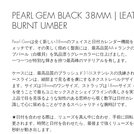
PEARL GEM BLACK 38MM | LEAT
BURNT UMBER
Pearl Gemは全く新しい38mmのフェイスと日付カレンダー機
ォッチです。その美しく煌めく盤面には、最高品質AA＋ランク
ブパール（白蝶貝）を気品漂うグレーカラーに仕上げました。
一つ一つが特別な輝きを持つ最高峰のマテリアルを有します。
ケースには、最高品質のブラッシュド316Lステンレスの洗練さ
ースラインは、細部まで見る者を虜にするネクストレベルデザイ
ます。​サイズは38mmのワンサイズ。ストラップは18mmサイズ
を使うことで​最もユニセックスさとシェイプラインの美しさを
上品で目を見張るような知性のある窓枠から覗く数字は日付カレ
識して心に留めることができるスペシャリティな腕時計です。
★日付を合わせる際は、リューズを真ん中に合わせ、手前に回転
更されます。時間と日付を合わせたら、最後まで強くリューズを
秒針が動き出します。