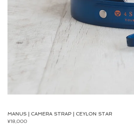
MANUS | CAMERA STRAP | CEYLON STAR
Price
¥18,000