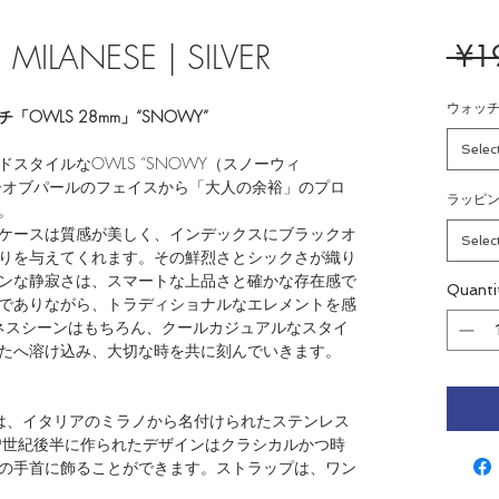
ILANESE | SILVER
 ¥1
ウォッ
WLS 28mm」“SNOWY”
Selec
スタイルなOWLS “SNOWY（スノーウィ
ザーオブパールのフェイスから「大人の余裕」のプロ
ラッピ
。
ケースは質感が美しく、インデックスにブラックオ
Selec
りを与えてくれます。その鮮烈さとシックさが織り
ンな静寂さは、スマートな上品さと確かな存在感で
Quanti
でありながら、トラディショナルなエレメントを感
ビジネスシーンはもちろん、クールカジュアルなスタイ
なたへ溶け込み、大切な時を共に刻んでいきます。
ESHは、イタリアのミラノから名付けられたステンレス
9世紀後半に作られたデザインはクラシカルかつ時
の手首に飾ることができます。ストラップは、ワン