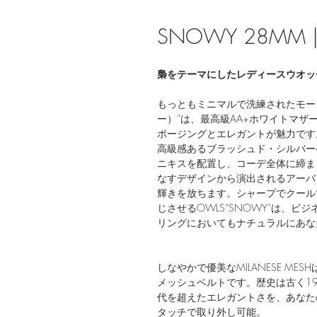
SNOWY 28MM | M
梟をテーマにしたレディースウオッチ「O
もっともミニマルで洗練されたモード
ー）”は、最高級AA+ホワイトマ
ポージングとエレガントが魅力です
高級感あるブラッシュド・シルバー
ニキスを配置し、コーデ全体に締ま
なすデザインから演出されるアーバ
輝きを放ちます。シャープでクール
じさせるOWLS“SNOWY”は、
リングにおいてもナチュラルにあ
しなやかで優美なMILANESE M
メッシュベルトです。歴史は古く1
代を超えたエレガントさを、あなた
タッチで取り外し可能。