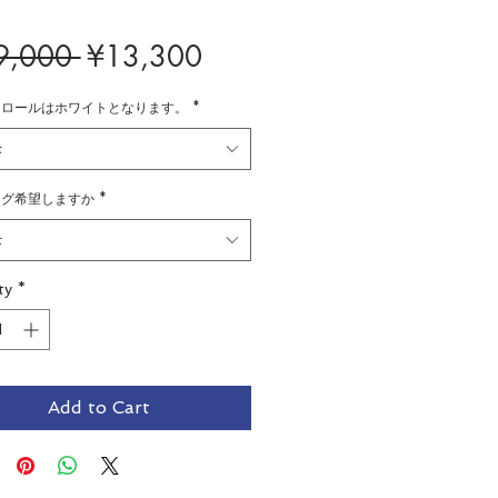
Regular
Sale
9,000 
¥13,300
Price
Price
チロールはホワイトとなります。
*
t
ング希望しますか
*
t
ty
*
Add to Cart