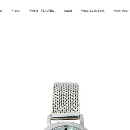
ap
Preset
Preset - TEALVEIL
Watch
Visual Look Book
News letter