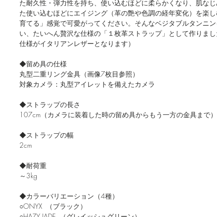
た耐久性・弾力性を持ち、使い込むほどに柔らかくなり、肌なじ
た使い込むほどにエイジング（革の艶や色調の経年変化）を楽し
育てる」感覚で可愛がってください。そんなベジタブルタンニン
い、たいへん贅沢な仕様の「１枚革ストラップ」として作りました。
仕様がイタリアンレザーとなります）
◆留め具の仕様
丸型二重リング金具（画像7枚目参照）
対象カメラ：丸型アイレットを備えたカメラ
◆ストラップの長さ
107cm（カメラに装着した時の留め具からもう一方の金具まで）
◆ストラップの幅
2cm
◆耐荷重
～3kg
◆カラーバリエーション（4種）
○ONYX （ブラック）
○HAZY JADE （グレイッシュグリーン）