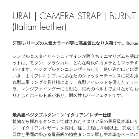
URAL | CAMERA STRAP | BURNT
(Italian leather)
STRIXシリーズの人気カラーが更に高品質になり入荷です。(Italian leathe
シンプル＆スタイリッシュデザインが際立ちミニマリズムを演出する”
ットは、モダン、クラシカル、どんな時代のカメラともマッチす
わせます。ベジタブルタンニンレザーらしく、使い込むほどに柔
いき、よりフレキシブルにあなたのシャッターチャンスに花を添
丸型二重リング金具仕様により、丸型アイレットを備えたミラー
ラ、レンジファインダーにも対応。細めのベルトでありながらも
りとしたホールド感があり、耐久性もパーフェクトです。
最高級ベジタブルタンニン”イタリアン”レザー仕様
植物から採れるタンニンで鞣されたイタリア産の最高級本革レザ
ン・イタリアンレザー」を採用。鞣し工程に20回以上、完成ま
日数と手間の掛かる最高級の植物タンニン鞣し牛本革をベースに