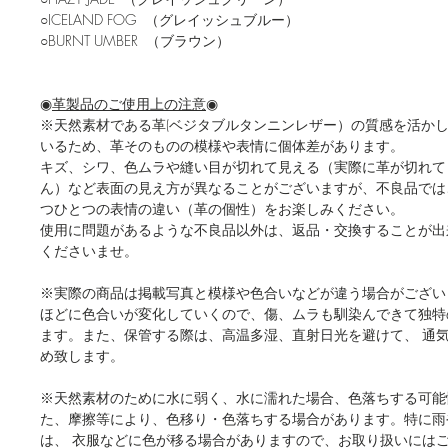
○ICELAND FOG （グレイッシュブルー）
○BURNT UMBER （ブラウン）
◉
革製品のご使用上の注意
◉
※天然素材である革(ベジタブルタンニンレザー）の質感を活か
いるため、革そのものの模様や表情に個体差があります。
キズ、シワ、色ムラや縫い目が切れて見える（実際に革が切れて
ん）など表面の見え方が異なることがございますが、不良品では
つひとつの表情の違い（革の個性）をお楽しみください。
使用に問題があるような不良品以外は、返品・交換することが出
くださいませ。
※実際の商品は掲載写真と模様や色合いなどが違う場合がござい
ほどに色合いが変化していくので、傷、ムラも馴染んできて独特
ます。また、保管する際は、高温多湿、直射日光を避けて、 通
め致します。
※天然素材のために水に弱く、水に濡れた場合、色落ちする可能
た、摩擦等により、色移り・色落ちする場合があります。特に雨
は、 衣服などに色が移る場合がありますので、お取り扱いには