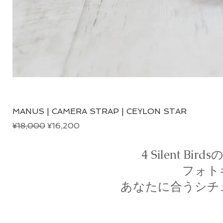
MANUS | CAMERA STRAP | CEYLON STAR
Regular Price
Sale Price
¥18,000
¥16,200
4 Silent 
フォト
あなたに合うシチ